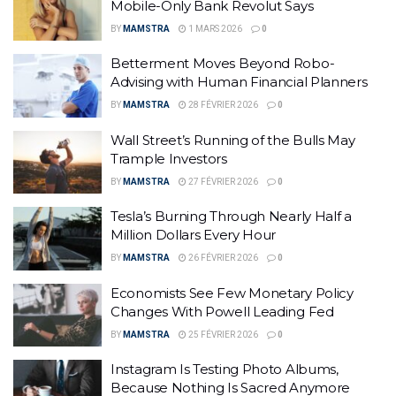
Mobile-Only Bank Revolut Says
BY
MAMSTRA
1 MARS 2026
0
Betterment Moves Beyond Robo-
Advising with Human Financial Planners
BY
MAMSTRA
28 FÉVRIER 2026
0
Wall Street’s Running of the Bulls May
Trample Investors
BY
MAMSTRA
27 FÉVRIER 2026
0
Tesla’s Burning Through Nearly Half a
Million Dollars Every Hour
BY
MAMSTRA
26 FÉVRIER 2026
0
Economists See Few Monetary Policy
Changes With Powell Leading Fed
BY
MAMSTRA
25 FÉVRIER 2026
0
Instagram Is Testing Photo Albums,
Because Nothing Is Sacred Anymore