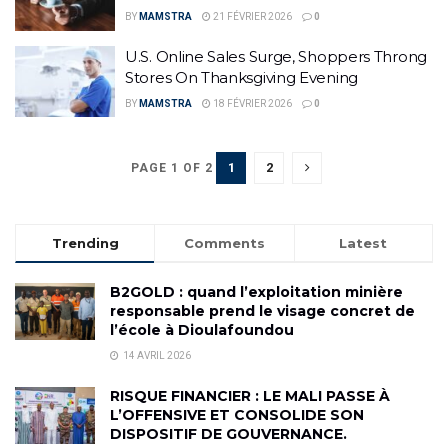
BY
MAMSTRA
21 FÉVRIER 2026
0
U.S. Online Sales Surge, Shoppers Throng
Stores On Thanksgiving Evening
BY
MAMSTRA
18 FÉVRIER 2026
0
1
2
PAGE 1 OF 2
Trending
Comments
Latest
B2GOLD : quand l’exploitation minière
responsable prend le visage concret de
l’école à Dioulafoundou
14 AVRIL 2026
RISQUE FINANCIER : LE MALI PASSE À
L’OFFENSIVE ET CONSOLIDE SON
DISPOSITIF DE GOUVERNANCE.