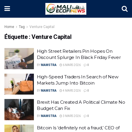
Home
Tag
Venture Capital
Étiquette :
Venture Capital
High Street Retailers Pin Hopes On
Discount Splurge In Black Friday Fever
BY
MAMSTRA
6 MARS 2026
0
High-Speed Traders In Search of New
Markets Jump Into Bitcoin
BY
MAMSTRA
4 MARS 2026
0
Brexit Has Created A Political Climate No
Budget Can Fix
BY
MAMSTRA
3 MARS 2026
0
Bitcoin Is ‘definitely not a fraud,’ CEO of