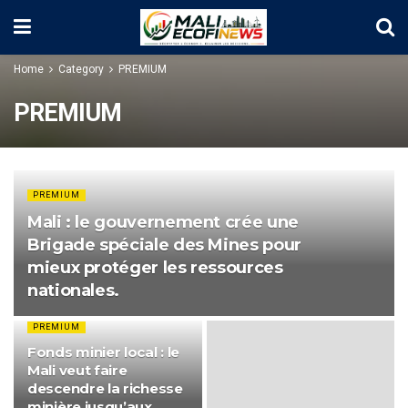
Home
Category
PREMIUM
PREMIUM
PREMIUM
Mali : le gouvernement crée une
Brigade spéciale des Mines pour
mieux protéger les ressources
nationales.
PREMIUM
Fonds minier local : le
Mali veut faire
descendre la richesse
minière jusqu’aux