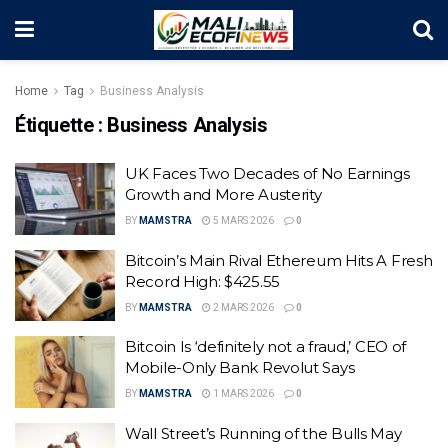
Home
Tag
Business Analysis
Étiquette :
Business Analysis
UK Faces Two Decades of No Earnings
Growth and More Austerity
BY
MAMSTRA
5 MARS 2026
0
Bitcoin’s Main Rival Ethereum Hits A Fresh
Record High: $425.55
BY
MAMSTRA
2 MARS 2026
0
Bitcoin Is ‘definitely not a fraud,’ CEO of
Mobile-Only Bank Revolut Says
BY
MAMSTRA
1 MARS 2026
0
Wall Street’s Running of the Bulls May