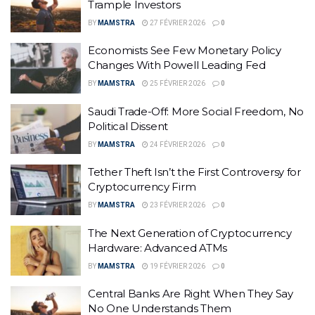
Trample Investors
BY
MAMSTRA
27 FÉVRIER 2026
0
Economists See Few Monetary Policy
Changes With Powell Leading Fed
BY
MAMSTRA
25 FÉVRIER 2026
0
Saudi Trade-Off: More Social Freedom, No
Political Dissent
BY
MAMSTRA
24 FÉVRIER 2026
0
Tether Theft Isn’t the First Controversy for
Cryptocurrency Firm
BY
MAMSTRA
23 FÉVRIER 2026
0
The Next Generation of Cryptocurrency
Hardware: Advanced ATMs
BY
MAMSTRA
19 FÉVRIER 2026
0
Central Banks Are Right When They Say
No One Understands Them