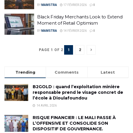
BY
MAMSTRA
17 FÉVRIER 2026
0
Black Friday Merchants Look to Extend
Moment of Retail Optimism
BY
MAMSTRA
14 FÉVRIER 2026
0
1
2
PAGE 1 OF 2
Trending
Comments
Latest
B2GOLD : quand l’exploitation minière
responsable prend le visage concret de
l’école à Dioulafoundou
14 AVRIL 2026
RISQUE FINANCIER : LE MALI PASSE À
L’OFFENSIVE ET CONSOLIDE SON
DISPOSITIF DE GOUVERNANCE.